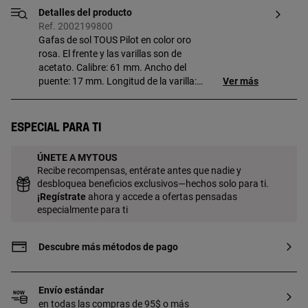
Detalles del producto
Ref. 2002199800
Gafas de sol TOUS Pilot en color oro
rosa. El frente y las varillas son de
acetato. Calibre: 61 mm. Ancho del
puente: 17 mm. Longitud de la varilla:
Ver más
140 mm. Filtro: Categoría 2. Lentes de
color rosa degradado. Viene incluida una
funda ideal para guardar y proteger tus
Especial para ti
gafas TOUS.
ÚNETE A MYTOUS
Recibe recompensas, entérate antes que nadie y
desbloquea beneficios exclusivos—hechos solo para ti.
¡
Regístrate
ahora y accede a ofertas pensadas
especialmente para ti
Descubre más métodos de pago
Envío estándar
en todas las compras de 95$ o más