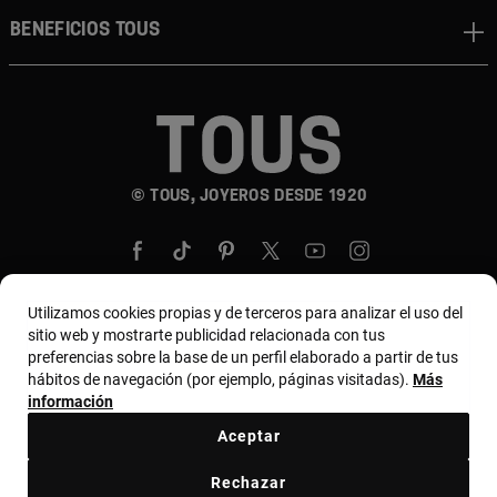
BENEFICIOS TOUS
© TOUS, JOYEROS DESDE 1920
Utilizamos cookies propias y de terceros para analizar el uso del
sitio web y mostrarte publicidad relacionada con tus
País y moneda:
United States Of America / US
preferencias sobre la base de un perfil elaborado a partir de tus
hábitos de navegación (por ejemplo, páginas visitadas).
Más
Dollar
información
Aceptar
Términos y condiciones
Política de uso y privacidad
Rechazar