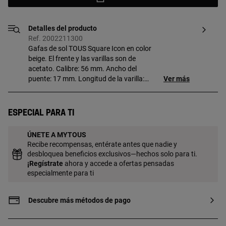
Detalles del producto
Ref. 2002211300
Gafas de sol TOUS Square Icon en color
beige. El frente y las varillas son de
acetato. Calibre: 56 mm. Ancho del
puente: 17 mm. Longitud de la varilla:
Ver más
140 mm. Filtro: Categoría 2. Lentes de
color negro degradado. Viene incluida
una funda ideal para guardar y proteger
Especial para ti
tus gafas TOUS.
ÚNETE A MYTOUS
Recibe recompensas, entérate antes que nadie y
desbloquea beneficios exclusivos—hechos solo para ti.
¡
Regístrate
ahora y accede a ofertas pensadas
especialmente para ti
Descubre más métodos de pago