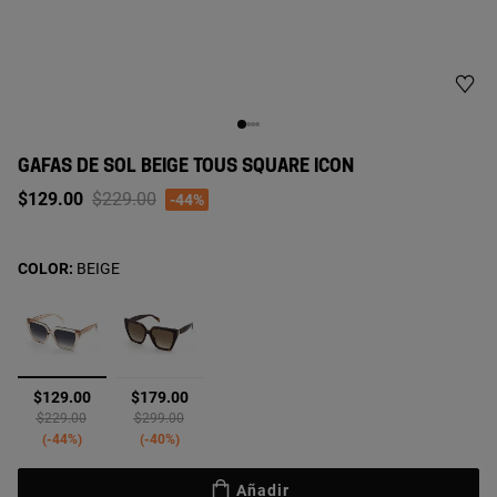
GAFAS DE SOL BEIGE TOUS SQUARE ICON
Price reduced from
to
$129.00
$229.00
-44%
COLOR:
BEIGE
seleccionado
$129.00
$179.00
Price reduced from
to
Price reduced from
to
$229.00
$299.00
-44%
-40%
Añadir