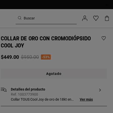
COLLAR DE ORO CON CROMODIÓPSIDO
COOL JOY
Price reduced from
to
$449.00
$950.00
-53%
Agotado
Detalles del producto
Ref. 1003773900
Collar TOUS Cool Joy de oro de 18kt en
Ver más
cascada de doble cadena lisa y con bolas
intercaladas unidas por piedras de