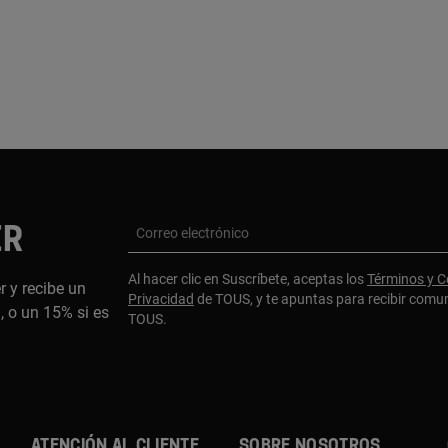
ER
Correo electrónico
Al hacer clic en Suscríbete, aceptas los
Términos y C
r y recibe un
Privacidad
de TOUS, y te apuntas para recibir comu
 o un 15% si es
TOUS.
ATENCIÓN AL CLIENTE
SOBRE NOSOTROS