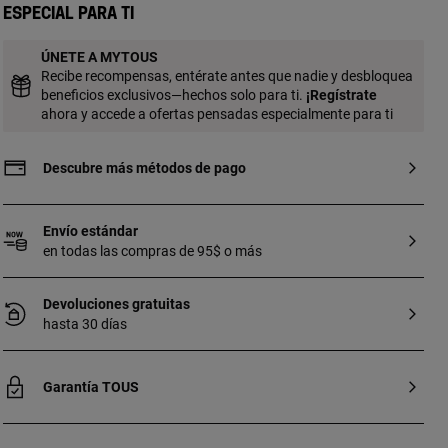
cromodiópsido de 1,5 mm. Cierre reasa.
Especial para ti
Longitud total del collar: 45 cm.
ÚNETE A MYTOUS
Recibe recompensas, entérate antes que nadie y desbloquea
beneficios exclusivos—hechos solo para ti.
¡
Regístrate
ahora y accede a ofertas pensadas especialmente para ti
Descubre más métodos de pago
Envío estándar
en todas las compras de 95$ o más
Devoluciones gratuitas
hasta 30 días
Garantía TOUS