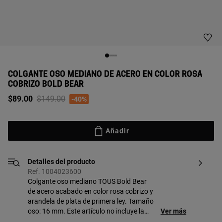
COLGANTE OSO MEDIANO DE ACERO EN COLOR ROSA
COBRIZO BOLD BEAR
Price reduced from
to
$89.00
$149.00
-40%
Añadir
Detalles del producto
Ref. 1004023600
Colgante oso mediano TOUS Bold Bear
de acero acabado en color rosa cobrizo y
arandela de plata de primera ley. Tamaño
oso: 16 mm. Este artículo no incluye la
Ver más
cadena.