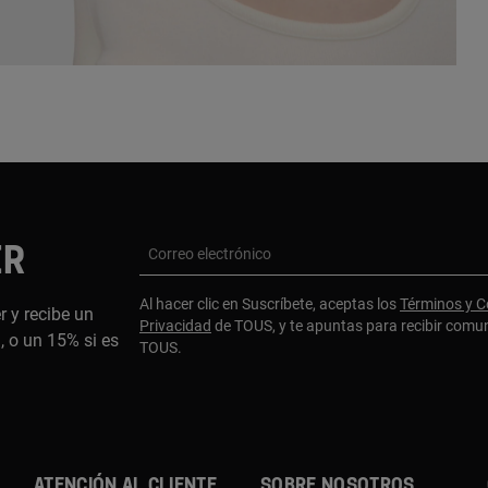
ER
Correo electrónico
Al hacer clic en Suscríbete, aceptas los
Términos y C
r y recibe un
Privacidad
de TOUS, y te apuntas para recibir comu
 o un 15% si es
TOUS.
ATENCIÓN AL CLIENTE
SOBRE NOSOTROS