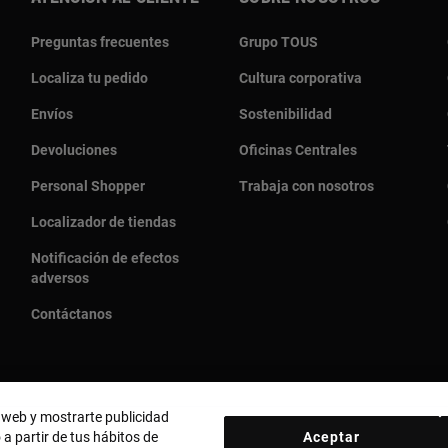
Preguntas frecuentes
Grupo TOUS
Localiza tu pedido
Cultura corporativa
Envíos
Sostenibilidad
Devoluciones
Oficinas Centrales
Personal Shopper
Trabaja con nosotros
Localizador de tiendas
Notificación de efectos
adversos
Contáctanos
o web y mostrarte publicidad
 a partir de tus hábitos de
Aceptar
País y moneda:
United States Of America / US Dollar