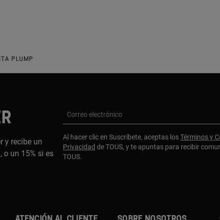
ITA PLUMP
ER
Correo electrónico
Al hacer clic en Suscríbete, aceptas los
Términos y C
r y recibe un
Privacidad
de TOUS, y te apuntas para recibir comu
 o un 15% si es
TOUS.
ATENCIÓN AL CLIENTE
SOBRE NOSOTROS