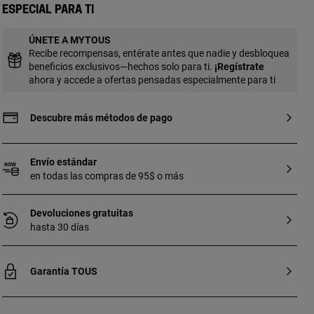
cadena. Pieza fabricada con plata de
Especial para ti
primera ley con baño de oro de 18 a 23 kt
y 3 micras de espesor. Esta calidad
ÚNETE A MYTOUS
garantiza una mayor durabilidad de la
Recibe recompensas, entérate antes que nadie y desbloquea
joya.
beneficios exclusivos—hechos solo para ti.
¡
Regístrate
ahora y accede a ofertas pensadas especialmente para ti
Descubre más métodos de pago
Envío estándar
en todas las compras de 95$ o más
Devoluciones gratuitas
hasta 30 días
Garantía TOUS