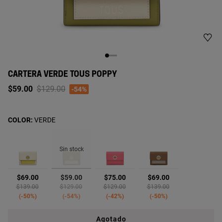
CARTERA VERDE TOUS POPPY
Price reduced from
to
$59.00
$129.00
-54%
COLOR:
VERDE
Sin stock
seleccionado
$69.00
$59.00
$75.00
$69.00
Price reduced from
to
Price reduced from
to
Price reduced from
to
Price reduced from
to
$139.00
$129.00
$129.00
$139.00
-50%
-54%
-42%
-50%
Agotado