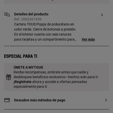
Detalles del producto
Ref. 2002201439
Cartera TOUS Poppy de poliuretano en
color verde. Cierre de botones a presión.
En el interior cuenta con seis ranuras
para tarjetas y un compartimento para
Ver más
billetes. Bolsillo para monedas con cierre
de cremallera. Medidas
(alto x ancho x fondo): 10 x 12 x 1,7 cm.
Especial para ti
ÚNETE A MYTOUS
Recibe recompensas, entérate antes que nadie y
desbloquea beneficios exclusivos—hechos solo para ti.
¡
Regístrate
ahora y accede a ofertas pensadas
especialmente para ti
Descubre más métodos de pago