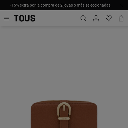
-15% extra por la compra de 2 joyas o más seleccionadas