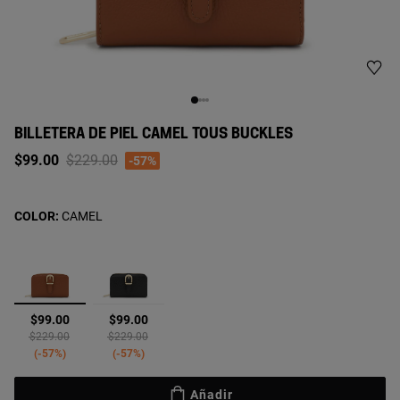
BILLETERA DE PIEL CAMEL TOUS BUCKLES
Price reduced from
to
$99.00
$229.00
-57%
COLOR:
CAMEL
seleccionado
$99.00
$99.00
Price reduced from
to
Price reduced from
to
$229.00
$229.00
-57%
-57%
Añadir