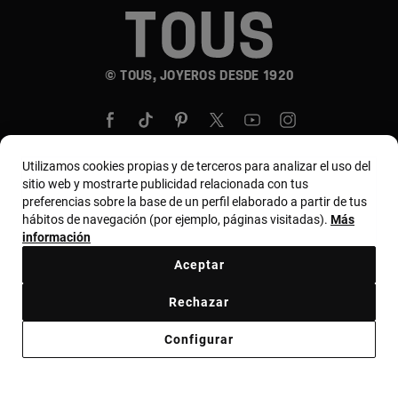
© TOUS, JOYEROS DESDE 1920
Utilizamos cookies propias y de terceros para analizar el uso del
sitio web y mostrarte publicidad relacionada con tus
preferencias sobre la base de un perfil elaborado a partir de tus
País y moneda:
United States Of America / US
hábitos de navegación (por ejemplo, páginas visitadas).
Más
Dollar
información
Aceptar
Términos y condiciones
Política de uso y privacidad
Rechazar
Política de cookies
Aviso legal
Código ético
Configurar
Código ético de proveedores
Bases MYTOUS
Canal ético
Declaración de Accesibilidad