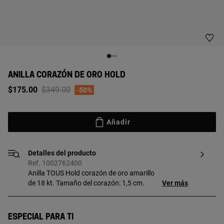
ANILLA CORAZÓN DE ORO HOLD
Price reduced from
to
$175.00
$349.00
-50%
Añadir
Detalles del producto
Ref. 1002762400
Anilla TOUS Hold corazón de oro amarillo
de 18 kt. Tamaño del corazón: 1,5 cm.
Ver más
Especial para ti