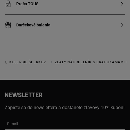
Prečo TOUS
Darčekové balenia
KOLEKCIE ŠPERKOV
KOLEKCIA 18KT GOLD & DIAMONDS
ZLATÝ NÁHRDELNÍK S DRAHOKAMAMI T
NEWSLETTER
Zapíšte sa do newslettera a dostanete zľavový 10% kupón!
E-mail