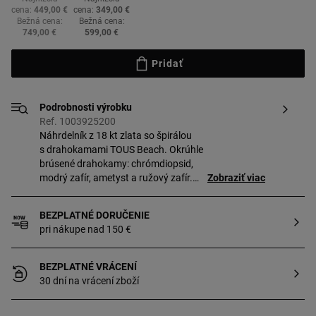
cena:
449,00 €
cena:
349,00 €
Bežná cena:
Bežná cena:
749,00 €
599,00 €
Pridať
Podrobnosti výrobku
Ref. 1003925200
Náhrdelník z 18 kt zlata so špirálou
s drahokamami TOUS Beach. Okrúhle
brúsené drahokamy: chrómdiopsid,
modrý zafír, ametyst a ružový zafír.
Zobraziť viac
Veľkosť drahokamov: 1 mm. Veľkosť
špirály: 26 mm. Celková dĺžka: 42 –
BEZPLATNÉ DORUČENIE
45 cm. Zapínanie na pérový krúžok.
pri nákupe nad 150 €
BEZPLATNÉ VRÁCENÍ
30 dní na vrácení zboží