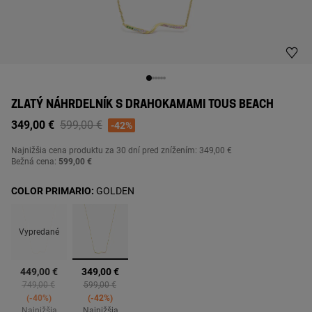
ZLATÝ NÁHRDELNÍK S DRAHOKAMAMI TOUS BEACH
Price reduced from
to
349,00 €
599,00 €
-42%
Najnižšia cena produktu za
30 dní pred znížením: 349,00 €
Bežná cena:
599,00 €
COLOR PRIMARIO:
GOLDEN
Vypredané
vybrané
449,00 €
349,00 €
Price reduced from
to
Price reduced from
to
749,00 €
599,00 €
-40%
-42%
Najnižšia
Najnižšia