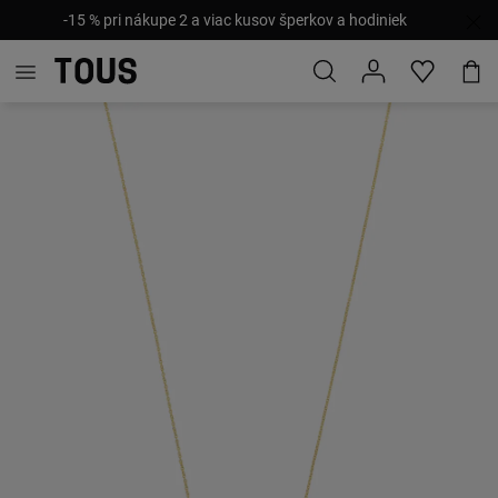
-15 % pri nákupe 2 a viac kusov šperkov a hodiniek