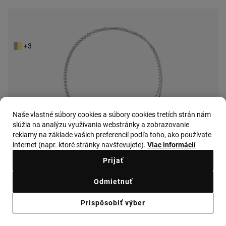
Dlhý Náhrdelník s príveskom srdca z dvojfarebnej ocele TOUS Charming
99,00 €
+3
Naše vlastné súbory cookies a súbory cookies tretích strán nám
slúžia na analýzu využívania webstránky a zobrazovanie
reklamy na základe vašich preferencií podľa toho, ako používate
internet (napr. ktoré stránky navštevujete).
Viac informácií
Prijať
Odmietnuť
Prispôsobiť výber