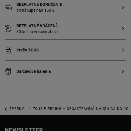
je určená do ucha. Technológia výroby:
BEZPLATNÉ DORUČENIE
mechanizovaná. Cena za jeden kus.
pri nákupe nad 150 €
BEZPLATNÉ VRÁCENÍ
30 dní na vrácení zboží
Prečo TOUS
Darčekové balenia
ŠPERKY
PIERCINGY
TOUS PIERCING – OBOJSTRANNÁ NÁUŠNICA DO UCH
NEWSLETTER