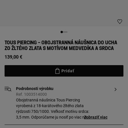
TOUS PIERCING – OBOJSTRANNÁ NÁUŠNICA DO UCHA
ZO ŽLTÉHO ZLATA S MOTÍVOM MEDVEDÍKA A SRDCA
139,00 €
Pridať
Podrobnosti výrobku
Ref. 1003514000
Obojstranná náušnica Tous Piercing
vyrobená z 18-karátového žltého zlata
rýdzosti 750/1000. Veľkosť motívu srdca:
3,5 mm. Odporúčame ju nosiť po viac než
Zobraziť viac
12 mesiacoch od prepichnutia. Náušnica