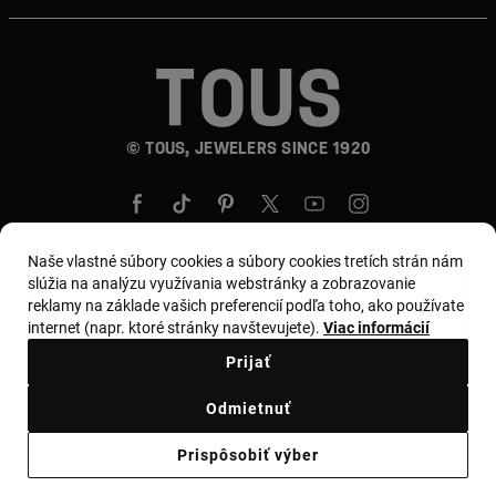
© TOUS, JEWELERS SINCE 1920
Naše vlastné súbory cookies a súbory cookies tretích strán nám
slúžia na analýzu využívania webstránky a zobrazovanie
reklamy na základe vašich preferencií podľa toho, ako používate
Krajina a mena:
Slovakia / Euro
internet (napr. ktoré stránky navštevujete).
Viac informácií
Prijať
Obchodné podmienky
Odmietnuť
Zásady používania a ochrany osobných údajov
Prispôsobiť výber
Zásady používania súborov cookie
Zákonné varovanie