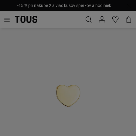
-15 % pri nákupe 2 a viac kusov šperkov a hodiniek