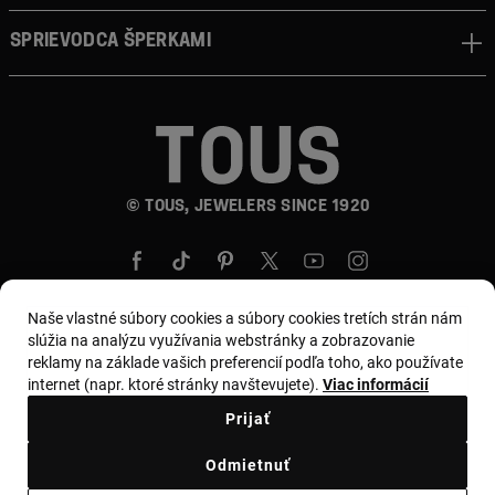
Sprievodca šperkami
© TOUS, JEWELERS SINCE 1920
Naše vlastné súbory cookies a súbory cookies tretích strán nám
slúžia na analýzu využívania webstránky a zobrazovanie
reklamy na základe vašich preferencií podľa toho, ako používate
Krajina a mena:
Slovakia / Euro
internet (napr. ktoré stránky navštevujete).
Viac informácií
Prijať
Obchodné podmienky
Odmietnuť
Zásady používania a ochrany osobných údajov