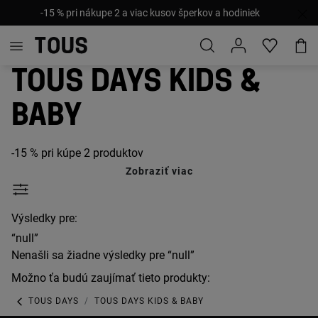
-15 % pri nákupe 2 a viac kusov šperkov a hodiniek
TOUS Days Kids &
Baby
-15 % pri kúpe 2 produktov
Zobraziť viac
Výsledky pre:
“null”
Nenašli sa žiadne výsledky pre “null”
Možno ťa budú zaujímať tieto produkty:
TOUS DAYS
TOUS DAYS KIDS & BABY