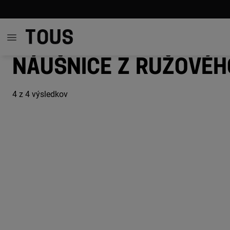
Náušnice z ružovéh
4
z 4 výsledkov