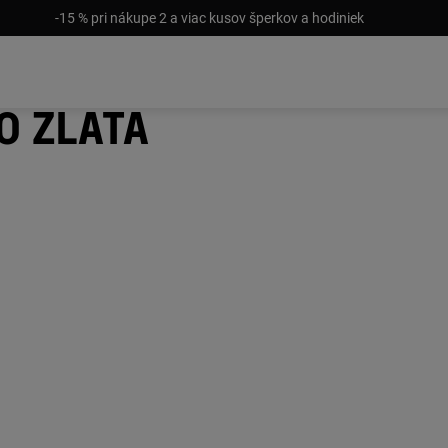
-15 % pri nákupe 2 a viac kusov šperkov a hodiniek
o zlata