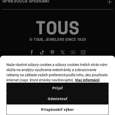
Sprievodca šperkami
© TOUS, JEWELERS SINCE 1920
Naše vlastné súbory cookies a súbory cookies tretích strán nám
slúžia na analýzu využívania webstránky a zobrazovanie
reklamy na základe vašich preferencií podľa toho, ako používate
Krajina a mena:
Slovakia / Euro
internet (napr. ktoré stránky navštevujete).
Viac informácií
Prijať
Obchodné podmienky
Odmietnuť
Zásady používania a ochrany osobných údajov
Prispôsobiť výber
Zásady používania súborov cookie
Zákonné varovanie