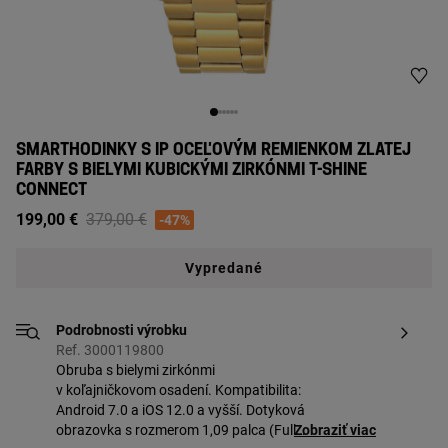
SMARTHODINKY S IP OCEĽOVÝM REMIENKOM ZLATEJ
FARBY S BIELYMI KUBICKÝMI ZIRKÓNMI T-SHINE
CONNECT
Price reduced from
to
199,00 €
379,00 €
-47%
Vypredané
Podrobnosti výrobku
Ref. 3000119800
Obruba s bielymi zirkónmi
v koľajničkovom osadení. Kompatibilita:
Android 7.0 a iOS 12.0 a vyšší. Dotyková
obrazovka s rozmerom 1,09 palca (Full
Zobraziť viac