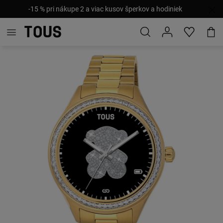
-15 % pri nákupe 2 a viac kusov šperkov a hodiniek