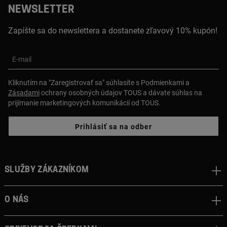
ovládanie hudby, ovládanie fotoaparátu,
NEWSLETTER
relax a ovariálny cyklus. Vyklápací uzáver
s tlačidlami.
Zapíšte sa do newslettera a dostanete zľavový 10% kupón!
E-mail
Kliknutím na "Zaregistrovať sa" súhlasíte s Podmienkami a
Zásadami
ochrany osobných údajov TOUS a dávate súhlas na
prijímanie marketingových komunikácií od TOUS.
Prihlásiť sa na odber
Služby zákazníkom
O nás