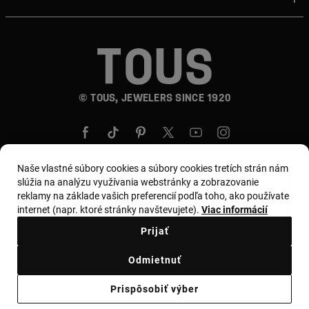
© TOUS, JEWELERS SINCE 1920
Naše vlastné súbory cookies a súbory cookies tretích strán nám
slúžia na analýzu využívania webstránky a zobrazovanie
reklamy na základe vašich preferencií podľa toho, ako používate
Krajina a mena:
Slovakia / Euro
internet (napr. ktoré stránky navštevujete).
Viac informácií
Prijať
Obchodné podmienky
Odmietnuť
Zásady používania a ochrany osobných údajov
Prispôsobiť výber
Zásady používania súborov cookie
Zákonné varovanie