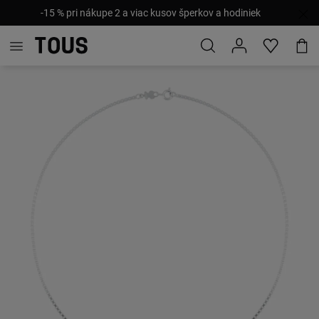
-15 % pri nákupe 2 a viac kusov šperkov a hodiniek