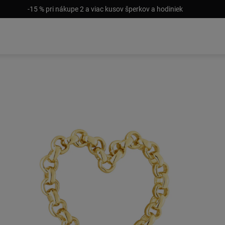
-15 % pri nákupe 2 a viac kusov šperkov a hodiniek