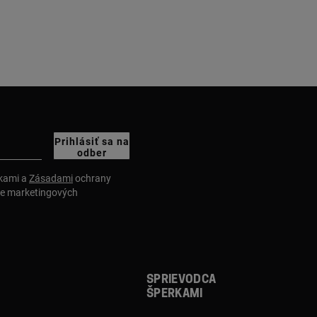
Prihlásiť sa na
odber
nkami a
Zásadami
ochrany
ie marketingových
Sprievodca
šperkami