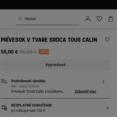
PRÍVESOK V TVARE SRDCA TOUS CALIN
Price reduced from
to
55,00 €
95,00 €
-42%
Vypredané
Podrobnosti výrobku
Ref. 1003723600
Prívesok TOUS Calin s krúžkami
Zobraziť viac
z pozláteného striebra, ktoré tvoria srdce.
Veľkosť: 29 mm.
BEZPLATNÉ DORUČENIE
pri nákupe nad 150 €