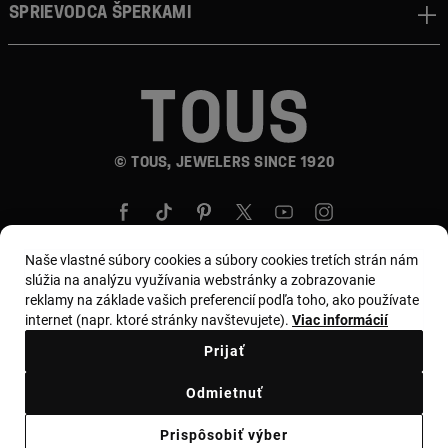
Sprievodca šperkami
© TOUS, JEWELERS SINCE 1920
Naše vlastné súbory cookies a súbory cookies tretích strán nám
slúžia na analýzu využívania webstránky a zobrazovanie
reklamy na základe vašich preferencií podľa toho, ako používate
Krajina a mena:
Slovakia / Euro
internet (napr. ktoré stránky navštevujete).
Viac informácií
Prijať
Obchodné podmienky
Odmietnuť
Zásady používania a ochrany osobných údajov
Prispôsobiť výber
Zásady používania súborov cookie
Zákonné varovanie