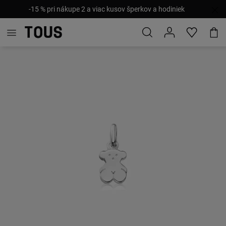
-15 % pri nákupe 2 a viac kusov šperkov a hodiniek