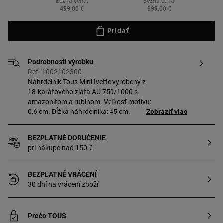
Bežná cena:
Bežná cena:
499,00 €
399,00 €
Pridať
Podrobnosti výrobku
Ref. 1002102300
Náhrdelník Tous Mini Ivette vyrobený z
18-karátového zlata AU 750/1000 s
amazonitom a rubínom. Veľkosť motívu:
0,6 cm. Dĺžka náhrdelníka: 45 cm.
Zobraziť viac
BEZPLATNÉ DORUČENIE
pri nákupe nad 150 €
BEZPLATNÉ VRÁCENÍ
30 dní na vrácení zboží
Prečo TOUS