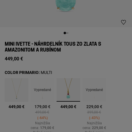
MINI IVETTE - NÁHRDELNÍK TOUS ZO ZLATA S
AMAZONITOM A RUBÍNOM
449,00 €
COLOR PRIMARIO:
MULTI
Vypredané
Vypredané
vybrané
449,00 €
179,00 €
449,00 €
229,00 €
Price reduced from
to
Price reduced from
to
499,00 €
399,00 €
-64%
-43%
Najnižšia
Najnižšia
cena:
179,00 €
cena:
229,00 €