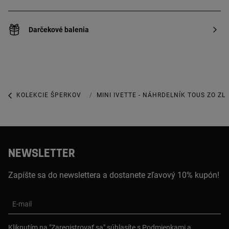
Darčekové balenia
KOLEKCIE ŠPERKOV
KOLEKCIA IVETTE
MINI IVETTE - NÁHRDELNÍK TOUS ZO Z
NEWSLETTER
Zapíšte sa do newslettera a dostanete zľavový 10% kupón!
E-mail
Kliknutím na "Zaregistrovať sa" súhlasíte s Podmienkami a