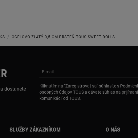
CKS
OCEĽOVO-ZLATÝ 0,5 CM PRSTEŇ TOUS SWEET DOLLS
ER
E-mail
Kliknutím na "Zaregistrovať sa" súhlasíte s Podmie
 a dostanete
osobných údajov TOUS a dávate súhlas na prijíman
komunikácií od TOUS.
Služby zákazníkom
O nás