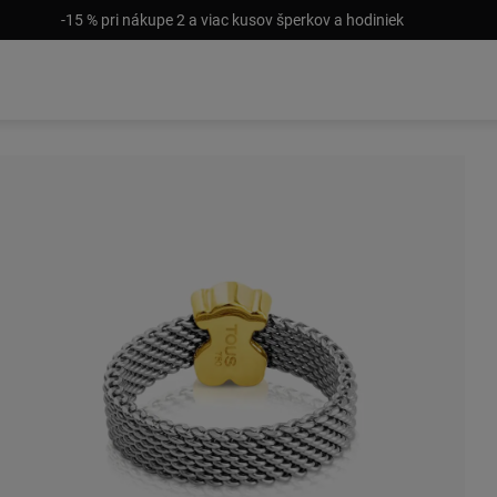
-15 % pri nákupe 2 a viac kusov šperkov a hodiniek