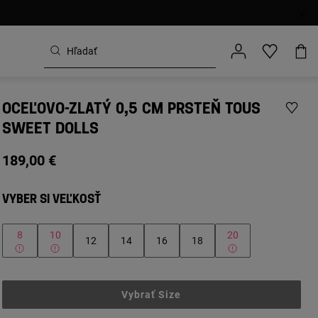
OCEĽOVO-ZLATÝ 0,5 CM PRSTEŇ TOUS
SWEET DOLLS
189,00 €
VYBER SI VEĽKOSŤ
8
10
20
12
14
16
18
Vybrať Size