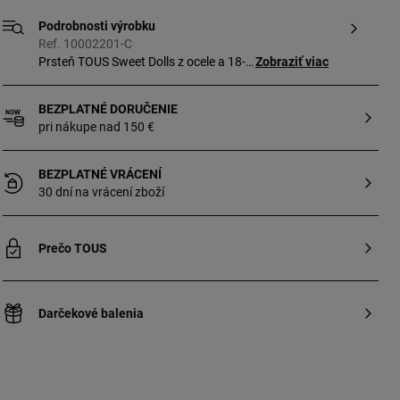
Podrobnosti výrobku
Ref. 10002201-C
Prsteň TOUS Sweet Dolls z ocele a 18-
Zobraziť viac
karátového žltého zlata. Veľkosť: 0,5 cm.
BEZPLATNÉ DORUČENIE
pri nákupe nad 150 €
BEZPLATNÉ VRÁCENÍ
30 dní na vrácení zboží
Prečo TOUS
Darčekové balenia