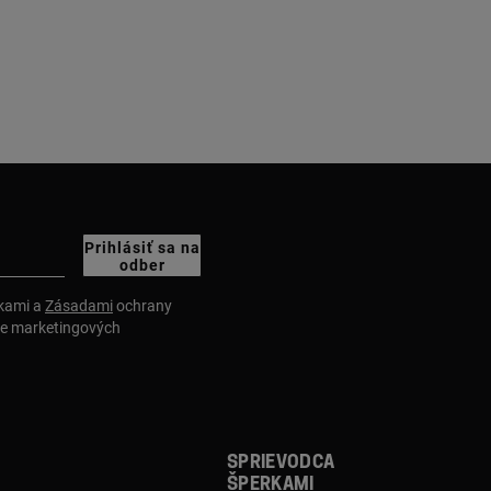
Prihlásiť sa na
odber
nkami a
Zásadami
ochrany
ie marketingových
Sprievodca
šperkami