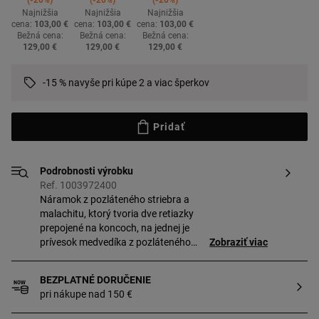
-20%
-20%
-20%
Najnižšia
Najnižšia
Najnižšia
cena:
103,00 €
cena:
103,00 €
cena:
103,00 €
Bežná cena:
Bežná cena:
Bežná cena:
129,00 €
129,00 €
129,00 €
-15 % navyše pri kúpe 2 a viac šperkov
Pridať
Podrobnosti výrobku
Ref. 1003972400
Náramok z pozláteného striebra a
malachitu, ktorý tvoria dve retiazky
prepojené na koncoch, na jednej je
prívesok medvedíka z pozláteného
Zobraziť viac
striebra TOUS Bold Bear. Veľkosť
drahokamov: 2 – 2,5 mm. Veľkosť
BEZPLATNÉ DORUČENIE
medvedíka: 5,35 mm. Dĺžka náramku:
pri nákupe nad 150 €
17,5 cm. Zapínanie na karabínku.