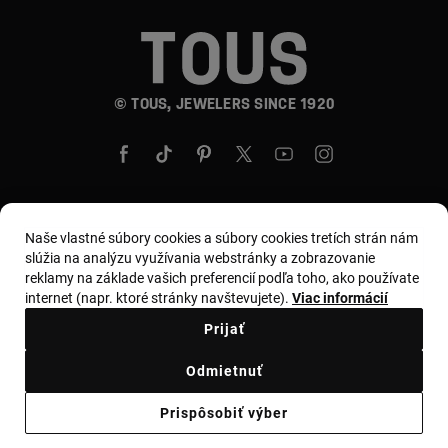
© TOUS, JEWELERS SINCE 1920
Naše vlastné súbory cookies a súbory cookies tretích strán nám
Krajina a mena:
Slovakia / Euro
slúžia na analýzu využívania webstránky a zobrazovanie
reklamy na základe vašich preferencií podľa toho, ako používate
internet (napr. ktoré stránky navštevujete).
Viac informácií
Obchodné podmienky
Prijať
Zásady používania a ochrany osobných údajov
Odmietnuť
Zásady používania súborov cookie
Zákonné varovanie
Prispôsobiť výber
Ethical code
Supplier ethical code
Ethical channel