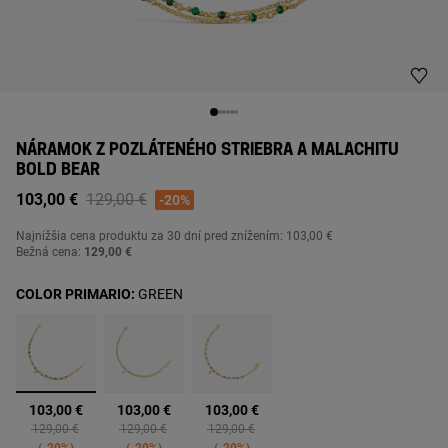
NÁRAMOK Z POZLÁTENÉHO STRIEBRA A MALACHITU
BOLD BEAR
Price reduced from
to
103,00 €
129,00 €
-20%
Najnižšia cena produktu za
30 dní pred znížením: 103,00 €
Bežná cena:
129,00 €
COLOR PRIMARIO:
GREEN
vybrané
103,00 €
103,00 €
103,00 €
Price reduced from
to
Price reduced from
to
Price reduced from
to
129,00 €
129,00 €
129,00 €