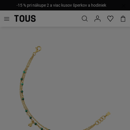
-15 % pri nákupe 2 a viac kusov šperkov a hodiniek