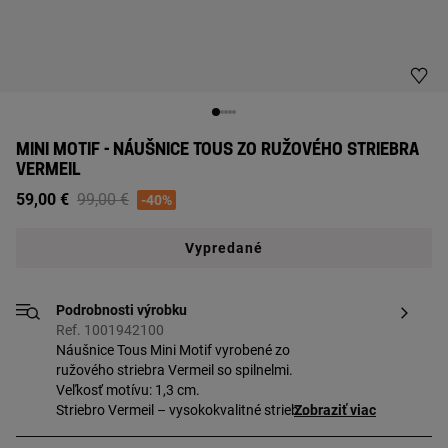
MINI MOTIF - NÁUŠNICE TOUS ZO RUŽOVÉHO STRIEBRA
VERMEIL
Price reduced from
to
59,00 €
99,00 €
-40%
Vypredané
Podrobnosti výrobku
Ref. 1001942100
Náušnice Tous Mini Motif vyrobené zo
ružového striebra Vermeil so spilnelmi.
Veľkosť motívu: 1,3 cm.
Striebro Vermeil – vysokokvalitné striebro
Zobraziť viac
s najvyššou rýdzosťou 925/1000 pokryté