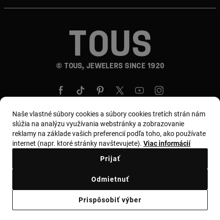
© TOUS, JEWELERS SINCE 1920
Naše vlastné súbory cookies a súbory cookies tretích strán nám
slúžia na analýzu využívania webstránky a zobrazovanie
reklamy na základe vašich preferencií podľa toho, ako používate
Krajina a mena:
Slovakia / Euro
internet (napr. ktoré stránky navštevujete).
Viac informácií
Prijať
Obchodné podmienky
Odmietnuť
Zásady používania a ochrany osobných údajov
Prispôsobiť výber
Zásady používania súborov cookie
Zákonné varovanie