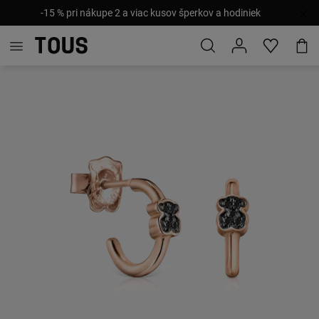
-15 % pri nákupe 2 a viac kusov šperkov a hodiniek