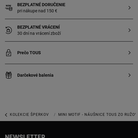
vrstvou 18-karátového zlata.
BEZPLATNÉ DORUČENIE
pri nákupe nad 150 €
BEZPLATNÉ VRÁCENÍ
30 dní na vrácení zboží
Prečo TOUS
Darčekové balenia
KOLEKCIE ŠPERKOV
KOLEKCIA NEW MOTIF
MINI MOTIF - NÁUŠNICE TOUS ZO RUŽO
NEWSLETTER