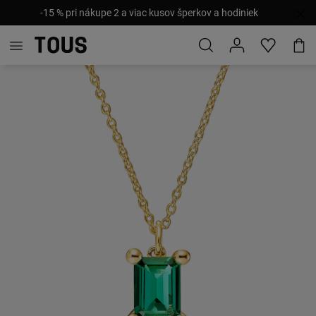
-15 % pri nákupe 2 a viac kusov šperkov a hodiniek