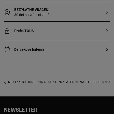
vyrobený z mincového striebra s 18 až 23
kt pozlátením s hrúbkou 3 mikróny. To
BEZPLATNÉ VRÁCENÍ
zaručuje lepšiu odolnosť šperku.
30 dní na vrácení zboží
Poznámka: Šperk vytvorený so
syntetickými drahokamami.
Prečo TOUS
Darčekové balenia
KRÁTKY NÁHRDELNÍK S 18 KT POZLÁTENÍM NA STRIEBRE S MOT
NEWSLETTER