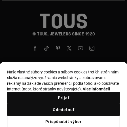
© TOUS, JEWELERS SINCE 1920
Naše vlastné súbory cookies a súbory cookies tretích strán nám
Krajina a mena:
Slovakia / Euro
slúžia na analýzu využívania webstránky a zobrazovanie
reklamy na základe vašich preferencií podľa toho, ako používate
internet (napr. ktoré stránky navštevujete).
Viac informácií
Obchodné podmienky
Prijať
Zásady používania a ochrany osobných údajov
Odmietnuť
Zásady používania súborov cookie
Zákonné varovanie
Prispôsobiť výber
Ethical code
Supplier ethical code
Ethical channel