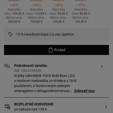
Price reduced from
to
Price reduced from
to
Price reduced from
to
Price reduced from
to
249,00 €
199,00 €
149,00 €
149,00 €
-40%
-40%
-40%
-40%
Najnižšia
Najnižšia
Najnižšia
Najnižšia
cena:
149,00 €
cena:
119,00 €
cena:
89,00 €
cena:
89,00 €
Bežná cena:
Bežná cena:
Bežná cena:
Bežná cena:
249,00 €
199,00 €
149,00 €
149,00 €
-15 % navyše pri kúpe 2 a viac šperkov
Pridať
Podrobnosti výrobku
Ref. 1004338500
Krátky náhrdelník TOUS Bold Bear LGG
s motívom medvedíka zo striebra s 18 kt
pozlátením, s fazetovaným zeleným
smaragdom v oktogonálnom bruse.
Zobraziť viac
Veľkosť drahokamu: 8 mm. Veľkosť
medvedíka: 7 mm. Celková dĺžka
BEZPLATNÉ DORUČENIE
náhrdelníka: 50 cm. Zapínanie na
pri nákupe nad 150 €
karabínu s posuvníkom. Kúsok je