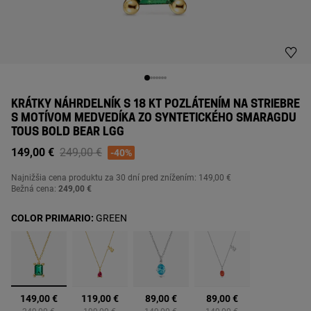
KRÁTKY NÁHRDELNÍK S 18 KT POZLÁTENÍM NA STRIEBRE
S MOTÍVOM MEDVEDÍKA ZO SYNTETICKÉHO SMARAGDU
TOUS BOLD BEAR LGG
Price reduced from
to
149,00 €
249,00 €
-40%
Najnižšia cena produktu za
30 dní pred znížením: 149,00 €
Bežná cena:
249,00 €
COLOR PRIMARIO:
GREEN
vybrané
149,00 €
119,00 €
89,00 €
89,00 €