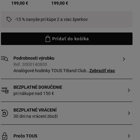
vybrané
199,00 €
199,00 €
-15 % navyše pri kúpe 2 a viac šperkov
Pridať do košíka
Podrobnosti výrobku
Ref. 3000140800
Analógové hodinky TOUS T-Band Club
Zobraziť viac
s náramkom z nehrdzavejúcej ocele
a oceľovým puzdrom zlatej farby so
BEZPLATNÉ DORUČENIE
siluetou srdca vnútri. Priemer puzdra:
pri nákupe nad 150 €
26,5 mm x 44 mm. Ciferník: perleť.
Funkcie: hodiny a minúty. Vodoodolnosť:
3 ATM. Náramok: 16 mm x 16 mm x
BEZPLATNÉ VRÁCENÍ
87 mm/16 mm x 16 mm x 110 mm.
30 dní na vrácení zboží
Nastaviteľný uzáver s bezpečnostnou
prackou.
Prečo TOUS