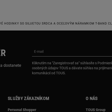
É HODINKY SO SILUETOU SRDCA A OCEĽOVÝM NÁRAMKOM T-BAND C
ER
E-mail
Kliknutím na "Zaregistrovať sa" súhlasíte s Podmie
 a dostanete
osobných údajov TOUS a dávate súhlas na prijíman
komunikácií od TOUS.
Služby zákazníkom
O nás
Personal Shopper
TOUS Group