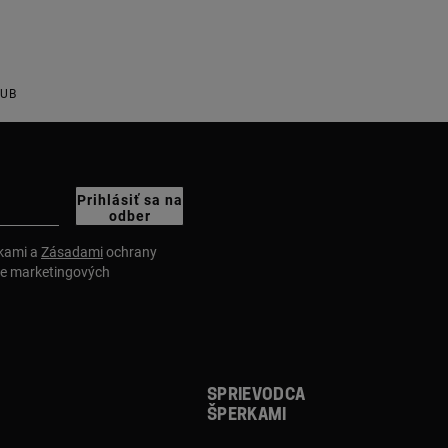
LUB
Prihlásiť sa na
odber
nkami a
Zásadami
ochrany
ie marketingových
Sprievodca
šperkami