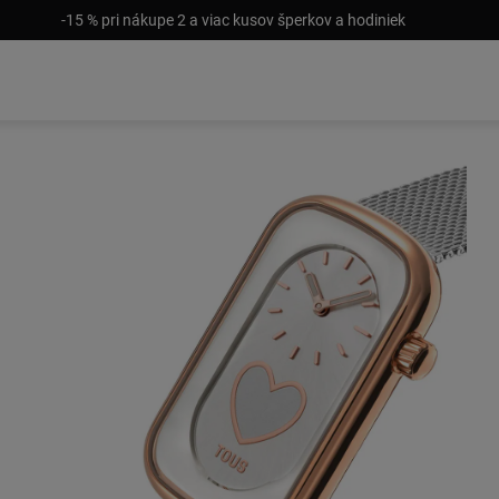
-15 % pri nákupe 2 a viac kusov šperkov a hodiniek