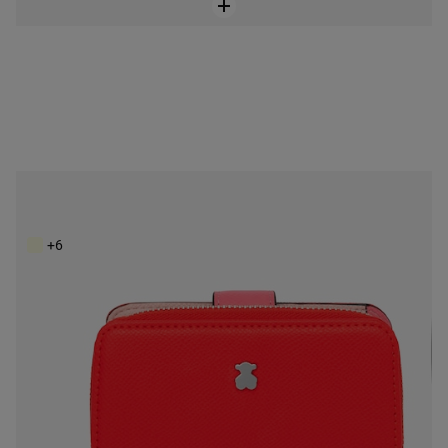
Malá červená peňaženka New Dubai Saffiano
69,00 €
+6