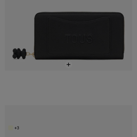
Stredná hnedo-béžová peňaženka New Dubai
85,00 €
+3