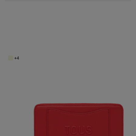
Stredne veľká červená Peňaženka TOUS Back to Basics
99,00 €
+4