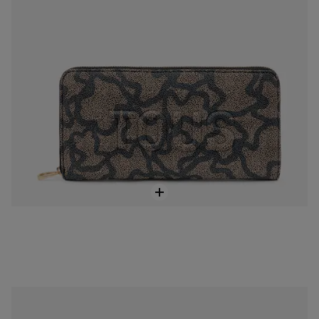
Stredne veľká ružová Dvojdielna peňaženka TOUS Audree Saffiano