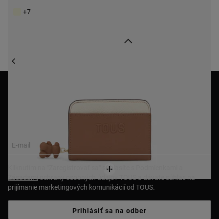
+7
Späť hore
DOPLNKY
PEŇAŽENKY NA MINCE, PEŇAŽENKY, PEŇAŽENKY NA KARTY A PUZDRÁ NA KARTY
PEŇAŽENKY
NEWSLETTER
Zapíšte sa do newslettera a dostanete zľavový 10% kupón!
E-mail
Kliknutím na "Zaregistrovať sa" súhlasíte s Podmienkami a
Zásadami
ochrany osobných údajov TOUS a dávate súhlas na
prijímanie marketingových komunikácií od TOUS.
Prihlásiť sa na odber