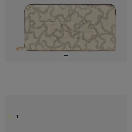
Čierna Peňaženka Kaos Icon
119,00 €
+1