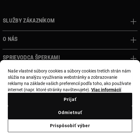
Služby zákazníkom
O nás
Sprievodca šperkami
Naše vlastné súbory cookies a súbory cookies tretích strán nám
slúžia na analýzu využívania webstránky a zobrazovanie
reklamy na základe vašich preferencií podľa toho, ako používate
internet (napr. ktoré stránky navštevujete).
Viac informácií
Prijať
© TOUS, JEWELERS SINCE 1920
Odmietnuť
Prispôsobiť výber