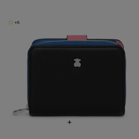
Malá peňaženka New Dubai čiernej a modrej farby
69,00 €
+6