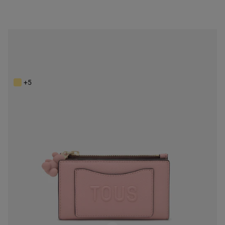
NEW IN
Malá ružová Peňaženka TOUS Back to Basics
99,00 €
+5