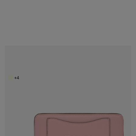
NEW IN
Stredne veľká ružová Peňaženka TOUS Back to Basics
99,00 €
+4