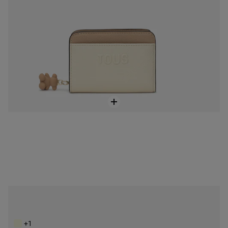
Plochá béžová peňaženka Kaos Icon
85,00 €
+1