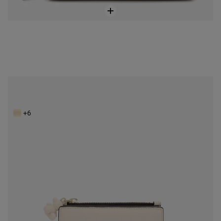
Béžová Peňaženka TOUS Brenda
85,00 €
+6