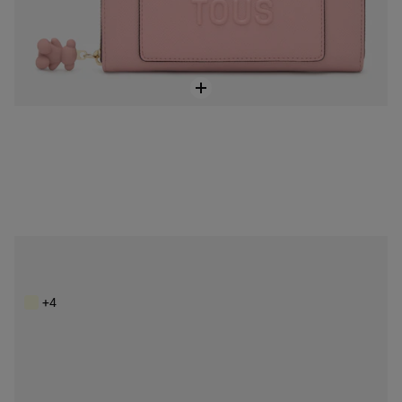
Čierna Peňaženka TOUS Back to Basics
119,00 €
+4