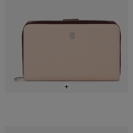
Stredne veľká čierna Dvojdielna peňaženka TOUS Audree Saffiano