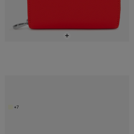
NEW IN
Stredne veľká béžovo-piesková Peňaženka na karty TOUS Doble Audree Saffiano
99,00 €
+7