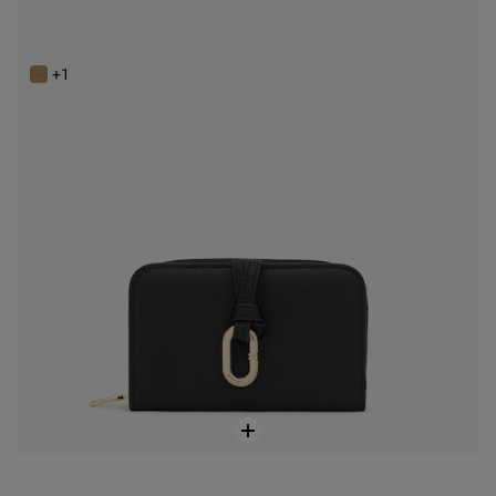
Čierna Peňaženka TOUS Hold
149,00 €
+1