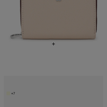
Stredne veľká belasá Dvojdielna peňaženka TOUS Audree Saffiano
99,00 €
+7