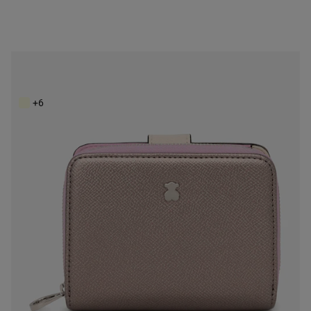
Malá strieborná peňaženka New Dubai Saffiano
69,00 €
+6