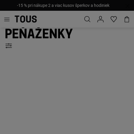
VÝPREDAJ: Až do -40 %! Pridané nové zľavy a produkty!
Peňaženky