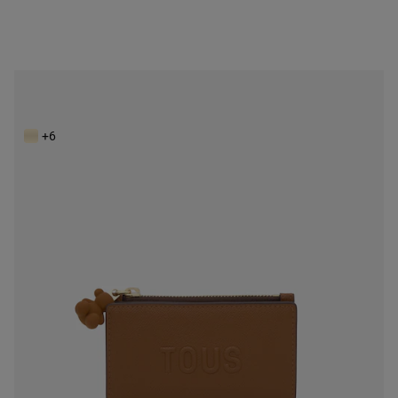
Peňaženka na karty ťavej farbe TOUS Brenda
85,00 €
+6