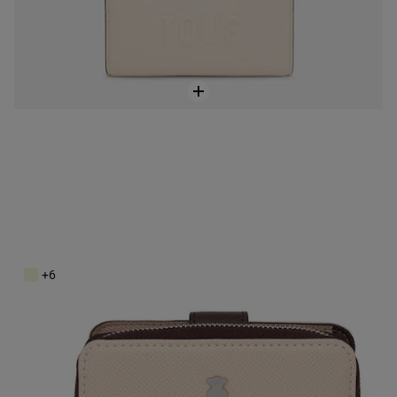
Malá peňaženka New Dubai béžovej a hnedej farby
69,00 €
+6