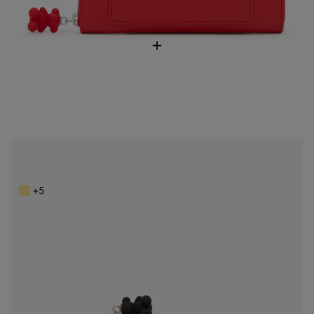
Malá čierna Peňaženka na karty TOUS Back to Basics
99,00 €
+5