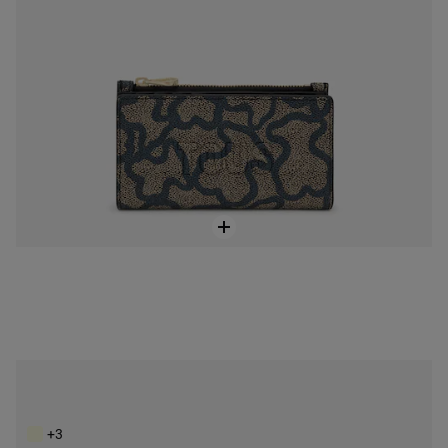
Stredná červená peňaženka New Dubai Saffiano
85,00 €
+3