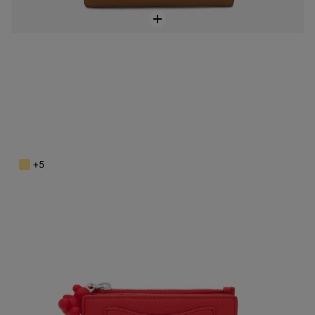
Malá červená Peňaženka TOUS Back to Basics
99,00 €
+5