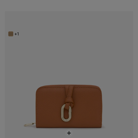
Peňaženka ťavej farby TOUS Hold
149,00 €
+1