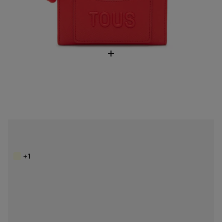
Béžová Peňaženka Kaos Icon
119,00 €
+1