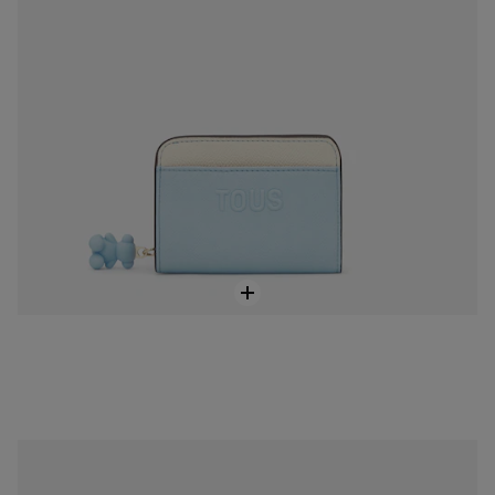
Stredne veľká mokka Dvojdielna peňaženka TOUS Audree Saffiano
99,00 €