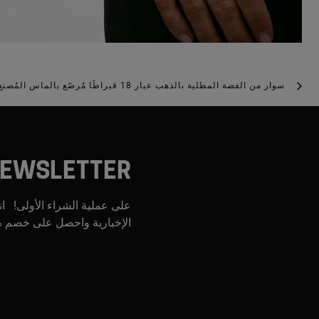
سوار من الفضة المطلية بالذهب عيار 18 قيراطًا مُرصّع بالماس المُصنع في المختبر من تشكيلة TOUS STRAIGHT LGD
EWSLETTER
على عملية الشراء الأولى! ان
الإخبارية واحصل على خصم %0