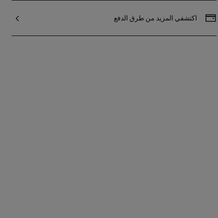
المقطوع بطريقة البريلانت من تشكيلة TOUS
Straight LGD. جودة الماس: G/VS. طول السوار:
اكتشفي المزيد من طرق الدفع
17.5 سم. مشبك سلطعون. القطعة مصنوعة من
الفضة الاسترلينية ومطلية بالذهب عيار يبدأ من
18 إلى 23 قيراطًا بسُمك 3 ميكرون. هذه الجودة
تضمن قطعة مجوهرات تتميز بمتانة أكبر.