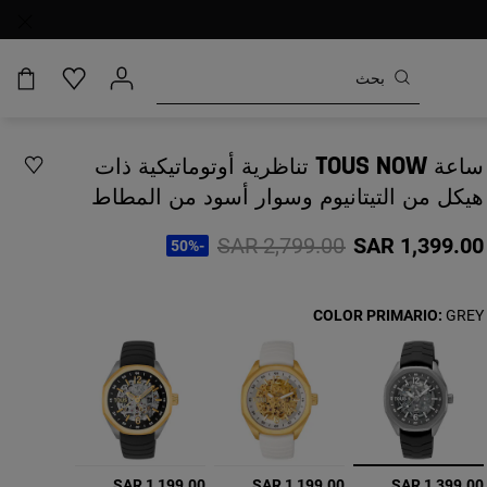
ساعة TOUS NOW تناظرية أوتوماتيكية ذات
هيكل من التيتانيوم وسوار أسود من المطاط
Price reduced from
to
SAR 2,799.00
SAR 1,399.00
-50%
COLOR PRIMARIO:
GREY
تم التحديد
SAR 1,199.00
SAR 1,199.00
SAR 1,399.00