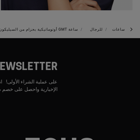
ساعات
للرجال
ساعة GMT أوتوماتيكية بحزام من السيليكون باللون الأبيض وهيكل من الصُلب ووجه من عرق اللؤلؤ من تشكيلة TOUS NOW
EWSLETTER
على عملية الشراء الأولى! ان
الإخبارية واحصل على خصم %0