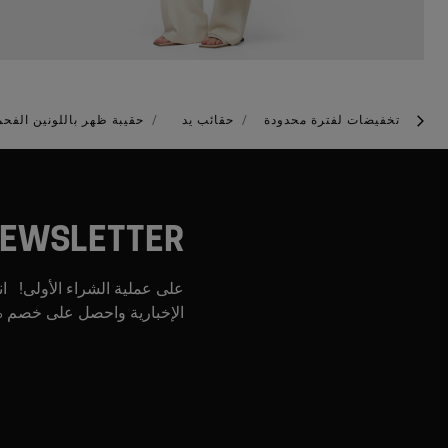
تخفيضات لفترة محدودة
حقائب يد
حقيبة ظهر باللونين الفحمي والأسود من 
EWSLETTER
على عملية الشراء الأولى! ان
الإخبارية واحصل على خصم %0