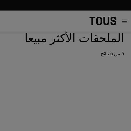
الملحقات الأكثر مبيعا
6
من 6 نتائج