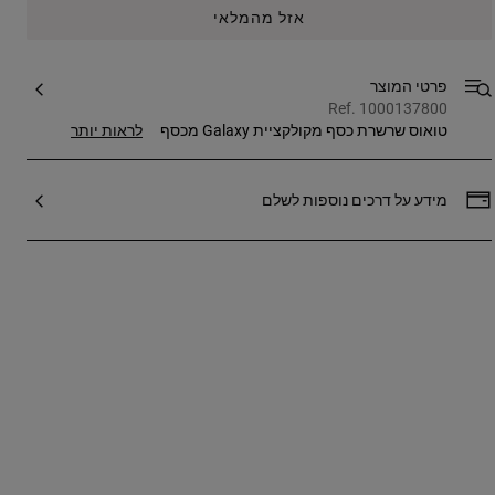
אזל מהמלאי
פרטי המוצר
Ref. 1000137800
טואוס שרשרת כסף מקולקציית Galaxy מכסף
לראות יותר
סטרלינג. גודל: 1.2 ס"מ. אורך: 45 ס"מ. יבואן:
אלפא אקססוריז בע"מ, שבילי הדפנה 4 פארק
תעשיות בר לב, טל: 073-2695650. ח.פ:
מידע על דרכים נוספות לשלם
514912609. יצרן: ספרד TOUS