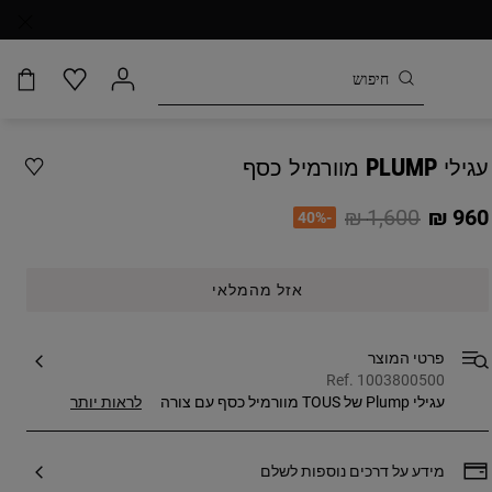
עגילי PLUMP מוורמיל כסף
Price reduced from
to
1,600 ₪
960 ₪
-40%
אזל מהמלאי
פרטי המוצר
Ref. 1003800500
עגילי Plump של TOUS מוורמיל כסף עם צורה
לראות יותר
זורמת המחולקת לשני חלקים נפרדים בידי אותו
המוט. קצוות הפריט מסתיימים בשני עיטורי
כדור, עם דובון חרוט בגודל 3 מ"מ על אחד מהם.
מידע על דרכים נוספות לשלם
קוטר הכדורים: 6 מ"מ ו-7 מ"מ. גודל העגיל: