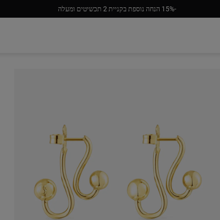
‎15%-‎ הנחה נוספת בקניית 2 תכשיטים ומעלה