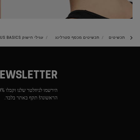
תכשיטים
תכשיטים מכסף סטרלינג
עגילי חישוק TOUS BASICS קצרים עם מוטיב כדורי באורך 15 מ"מ בציפוי זהב 18 קראט על כסף
EWSLETTER
הראשונה! תקף באתר בלבד.