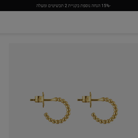
‎15%-‎ הנחה נוספת בקניית 2 תכשיטים ומעלה