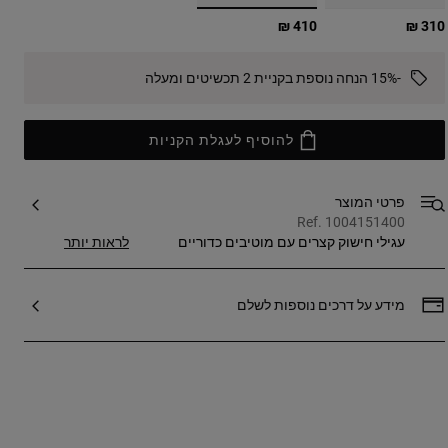
בחירה
410 ₪
310 ₪
-15% הנחה נוספת בקניית 2 תכשיטים ומעלה
להוסיף לעגלת הקניות
פרטי המוצר
Ref. 1004151400
עגילי חישוק קצרים עם מוטיבים כדוריים
לראות יותר
מסדרת TOUS Basics, מצופים זהב 18 קראט
על כסף. גודל העגיל: 10 מ"מ. סוגר אחורי.
הפריט עשוי מכסף סטרלינג עם ציפוי זהב 18 עד
מידע על דרכים נוספות לשלם
23 קרט ועוביו 3 מיקרונים. האיכות הזו מבטיחה
עמידות רבה יותר של התכשיט.