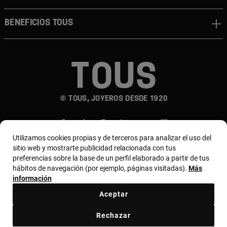
Beneficios TOUS
© TOUS, JOYEROS DESDE 1920
Utilizamos cookies propias y de terceros para analizar el uso del
sitio web y mostrarte publicidad relacionada con tus
preferencias sobre la base de un perfil elaborado a partir de tus
hábitos de navegación (por ejemplo, páginas visitadas).
Más
País y moneda:
Costa Rica / US Dollar
información
Aceptar
Terminos y condiciones
Política de uso y privacidad
Rechazar
Política de Cookies
Aviso legal
Bases de MYTOUS