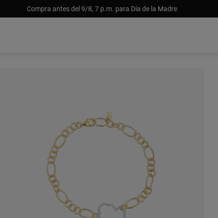
Compra antes del 9/8, 7 p.m. para Día de la Madre