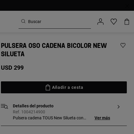
PULSERA OSO CADENA BICOLOR NEW
SILUETA
USD 299
Añadir a cesta
Detalles del producto
Ref. 1004214900
Pulsera cadena TOUS New Silueta con
Ver más
baño de oro 18 kt sobre plata y oso con
plata de primera ley con tecnica