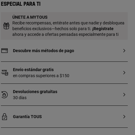
decorativa millgrain con baño de rodio
Especial para ti
blanco. Medida oso: 16 mm. Longitud
pulsera: 18 cm. Cierre mosquetón. Pieza
ÚNETE A MYTOUS
fabricada con plata de primera ley con
Recibe recompensas, entérate antes que nadie y desbloquea
baño de oro de 18 a 23 kt y 3 micras de
beneficios exclusivos—hechos solo para ti.
¡
Regístrate
espesor. Esta calidad garantiza una
ahora y accede a ofertas pensadas especialmente para ti
mayor durabilidad de la joya.
Descubre más métodos de pago
Envío estándar gratis
en compras superiores a $150
Devoluciones gratuitas
30 días
Garantía TOUS