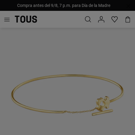
Compra antes del 9/8, 7 p.m. para Día de la Madre