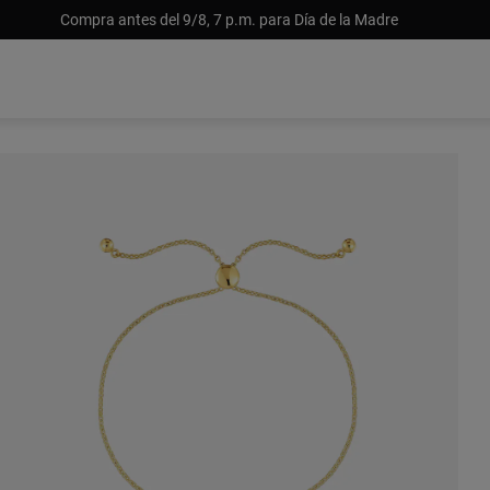
Compra antes del 9/8, 7 p.m. para Día de la Madre