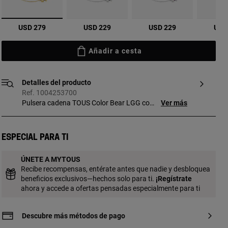
seleccionado
USD 279
USD 229
USD 229
USD
Añadir a cesta
Detalles del producto
Ref. 1004253700
Pulsera cadena TOUS Color Bear LGG con
Ver más
baño de oro 18 kt sobre plata y espinela
oval facetada creada en laboratorio en
forma de oso en color verde. Tamaño
Especial para ti
motivo: 8 mm. Longitud pulsera: 25,5 cm.
Cierre deslizante. Pieza fabricada con
ÚNETE A MYTOUS
plata de primera ley con baño de oro de
Recibe recompensas, entérate antes que nadie y desbloquea
18 a 23 kt y 3 micras de espesor. Esta
beneficios exclusivos—hechos solo para ti.
¡
Regístrate
calidad garantiza una mayor durabilidad
ahora y accede a ofertas pensadas especialmente para ti
de la joya. Nota: Pieza elaborada con
gemas creadas en laboratorio.
Descubre más métodos de pago