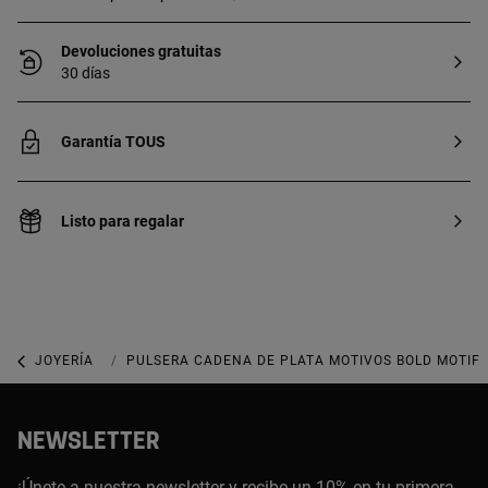
Devoluciones gratuitas
30 días
Garantía TOUS
Listo para regalar
JOYERÍA
JOYAS DE PLATA 925
PULSERA CADENA DE PLATA MOTIVOS BOLD MOTIF
NEWSLETTER
¡Únete a nuestra newsletter y recibe un 10% en tu primera