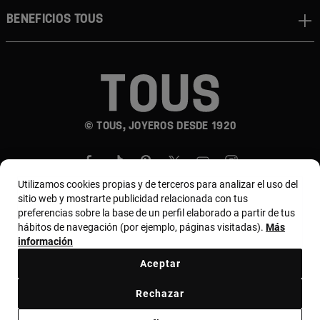
Beneficios TOUS
© TOUS, JOYEROS DESDE 1920
Utilizamos cookies propias y de terceros para analizar el uso del
sitio web y mostrarte publicidad relacionada con tus
preferencias sobre la base de un perfil elaborado a partir de tus
hábitos de navegación (por ejemplo, páginas visitadas).
Más
País y moneda:
Costa Rica / US Dollar
información
Aceptar
Terminos y condiciones
Política de uso y privacidad
Rechazar
Política de Cookies
Aviso legal
Bases de MYTOUS