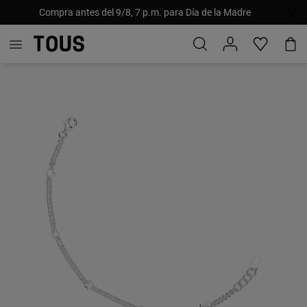
Compra antes del 9/8, 7 p.m. para Día de la Madre