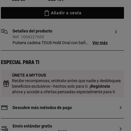
Añadir a cesta
Detalles del producto
Ref. 1004227600
Pulsera cadena TOUS Hold Oval con baño
Ver más
de oro 18 kt sobre plata. Longitud
pulsera: 17,5 cm. Nota: como cierre,
combinable con las anillas de la colección
Especial para ti
Hold o Hold Oval. Pieza fabricada con
plata de primera ley con baño de oro de
ÚNETE A MYTOUS
18 a 23 kt y 3 micras de espesor. Esta
Recibe recompensas, entérate antes que nadie y desbloquea
calidad garantiza una mayor durabilidad
beneficios exclusivos—hechos solo para ti.
¡
Regístrate
de la joya.
ahora y accede a ofertas pensadas especialmente para ti
Descubre más métodos de pago
Envío estándar gratis