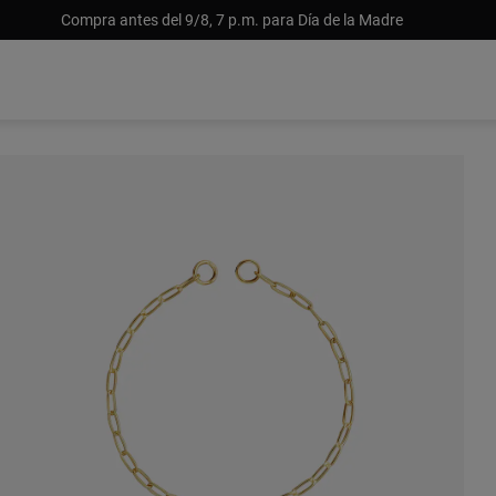
Compra antes del 9/8, 7 p.m. para Día de la Madre