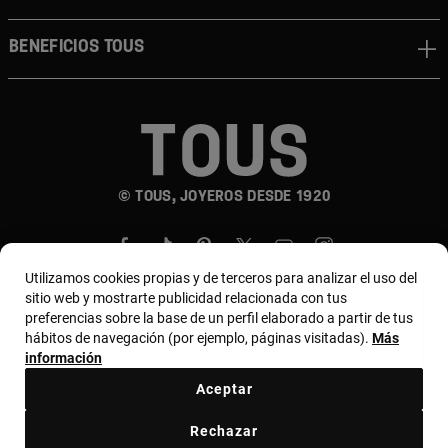
Beneficios TOUS
© TOUS, JOYEROS DESDE 1920
Utilizamos cookies propias y de terceros para analizar el uso del
sitio web y mostrarte publicidad relacionada con tus
preferencias sobre la base de un perfil elaborado a partir de tus
hábitos de navegación (por ejemplo, páginas visitadas).
Más
País y moneda:
Costa Rica / US Dollar
información
Aceptar
Terminos y condiciones
Política de uso y privacidad
Rechazar
Política de Cookies
Aviso legal
Bases de MYTOUS