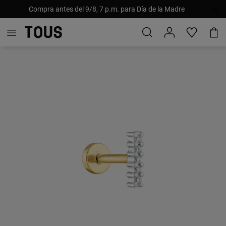
Compra antes del 9/8, 7 p.m. para Día de la Madre