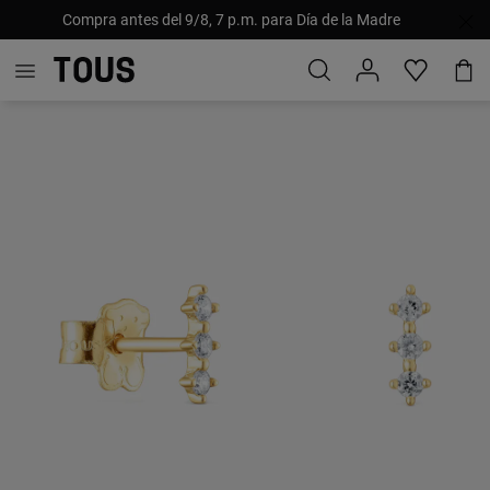
Compra antes del 9/8, 7 p.m. para Día de la Madre