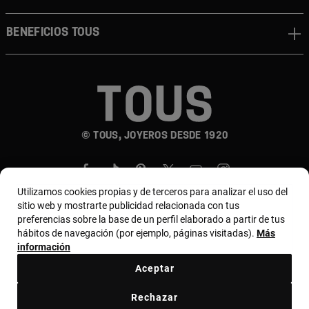
Beneficios TOUS
© TOUS, JOYEROS DESDE 1920
Utilizamos cookies propias y de terceros para analizar el uso del
sitio web y mostrarte publicidad relacionada con tus
preferencias sobre la base de un perfil elaborado a partir de tus
hábitos de navegación (por ejemplo, páginas visitadas).
Más
País y moneda:
Costa Rica / US Dollar
información
Aceptar
Terminos y condiciones
Política de uso y privacidad
Rechazar
Política de Cookies
Aviso legal
Bases de MYTOUS