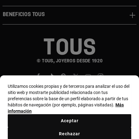
Beneficios TOUS
© TOUS, JOYEROS DESDE 1920
Utilizamos cookies propias y de terceros para analizar el uso del
sitio web y mostrarte publicidad relacionada con tus
preferencias sobre la base de un perfil elaborado a partir de tus
hábitos de navegación (por ejemplo, páginas visitadas).
Más
País y moneda:
Costa Rica / US Dollar
información
Aceptar
Terminos y condiciones
Política de uso y privacidad
Rechazar
Política de Cookies
Aviso legal
Bases de MYTOUS