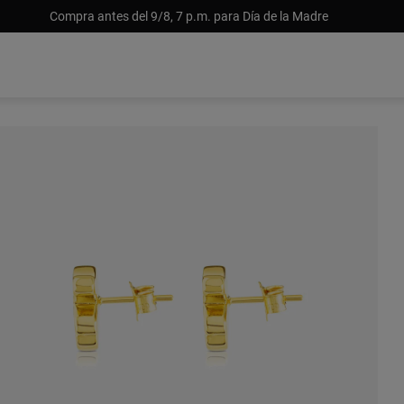
Compra antes del 9/8, 7 p.m. para Día de la Madre