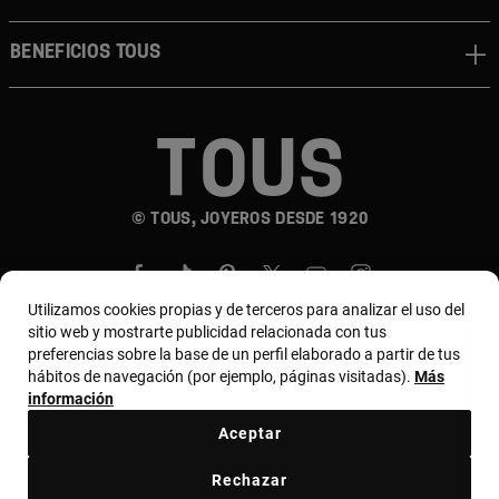
Beneficios TOUS
© TOUS, JOYEROS DESDE 1920
Utilizamos cookies propias y de terceros para analizar el uso del
sitio web y mostrarte publicidad relacionada con tus
preferencias sobre la base de un perfil elaborado a partir de tus
hábitos de navegación (por ejemplo, páginas visitadas).
Más
País y moneda:
Costa Rica / US Dollar
información
Aceptar
Terminos y condiciones
Política de uso y privacidad
Rechazar
Política de Cookies
Aviso legal
Bases de MYTOUS