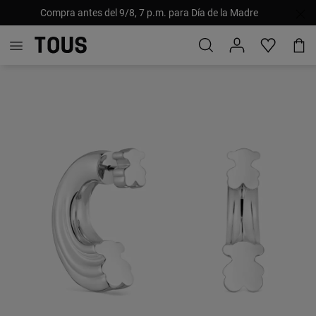
Compra antes del 9/8, 7 p.m. para Día de la Madre