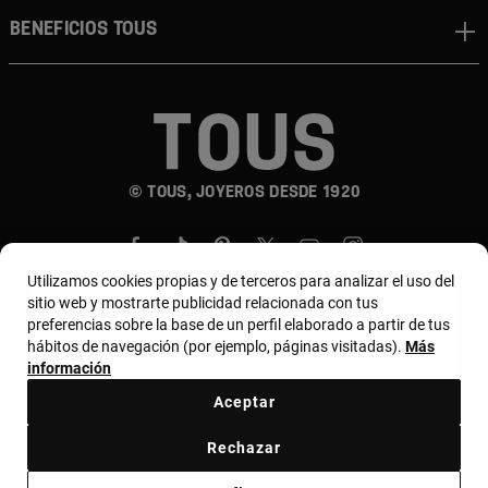
Beneficios TOUS
© TOUS, JOYEROS DESDE 1920
Utilizamos cookies propias y de terceros para analizar el uso del
sitio web y mostrarte publicidad relacionada con tus
preferencias sobre la base de un perfil elaborado a partir de tus
hábitos de navegación (por ejemplo, páginas visitadas).
Más
País y moneda:
Costa Rica / US Dollar
información
Aceptar
Terminos y condiciones
Política de uso y privacidad
Rechazar
Política de Cookies
Aviso legal
Bases de MYTOUS