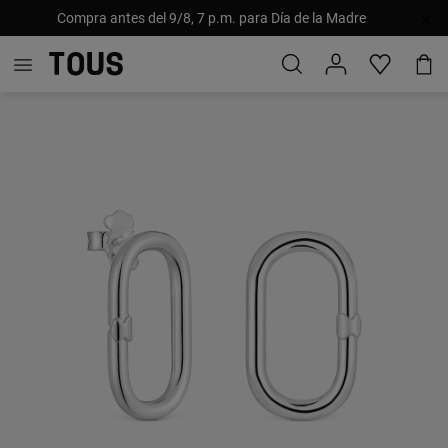
Compra antes del 9/8, 7 p.m. para Día de la Madre