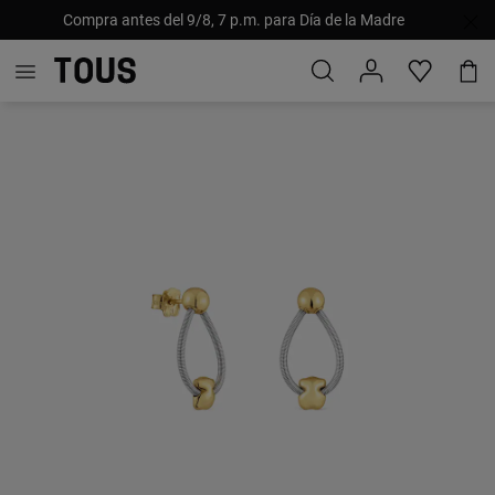
Compra antes del 9/8, 7 p.m. para Día de la Madre