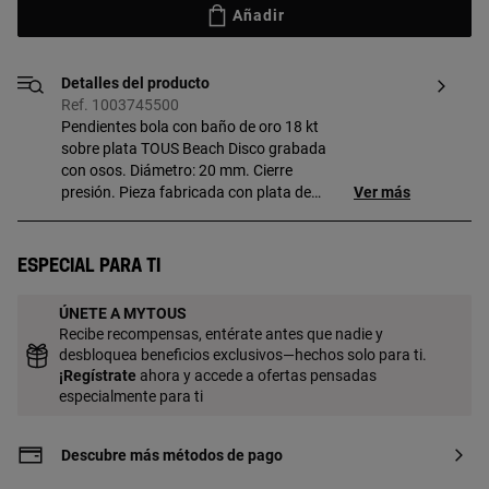
Añadir
Detalles del producto
Ref. 1003745500
Pendientes bola con baño de oro 18 kt
sobre plata TOUS Beach Disco grabada
con osos. Diámetro: 20 mm. Cierre
presión. Pieza fabricada con plata de
Ver más
primera ley con baño de oro de 18 a 23 kt
y 3 micras de espesor. Esta calidad
garantiza una mayor durabilidad de la
Especial para ti
joya.
ÚNETE A MYTOUS
Recibe recompensas, entérate antes que nadie y
desbloquea beneficios exclusivos—hechos solo para ti.
¡
Regístrate
ahora y accede a ofertas pensadas
especialmente para ti
Descubre más métodos de pago