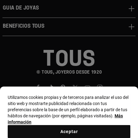
Guia de joyas
Beneficios TOUS
© TOUS, JOYEROS DESDE 1920
Utilizamos cookies propias y de terceros para analizar el uso del
sitio web y mostrarte publicidad relacionada con tus
preferencias sobre la base de un perfil elaborado a partir de tus
hábitos de navegación (por ejemplo, páginas visitadas).
Más
País y moneda:
Costa Rica / US Dollar
información
Aceptar
Terminos y condiciones
Política de uso y privacidad