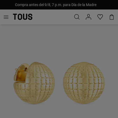
Compra antes del 9/8, 7 p.m. para Día de la Madre