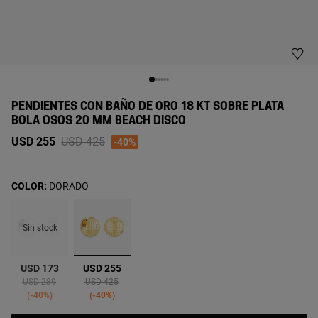
PENDIENTES CON BAÑO DE ORO 18 KT SOBRE PLATA
BOLA OSOS 20 MM BEACH DISCO
Price reduced from
to
USD 255
USD 425
-40%
COLOR:
DORADO
Sin stock
seleccionado
USD 173
USD 255
Price reduced from
to
Price reduced from
to
USD 289
USD 425
-40%
-40%