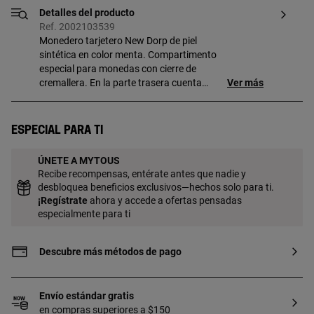
Detalles del producto
Ref. 2002103539
Monedero tarjetero New Dorp de piel
sintética en color menta. Compartimento
especial para monedas con cierre de
cremallera. En la parte trasera cuenta
Ver más
con tres ranuras para tarjetas, una de
ellas transparente. Medidas (alto x ancho
x fondo): 8,5 x 11,5 x 1,8 cm.
Especial para ti
ÚNETE A MYTOUS
Recibe recompensas, entérate antes que nadie y
desbloquea beneficios exclusivos—hechos solo para ti.
¡
Regístrate
ahora y accede a ofertas pensadas
especialmente para ti
Descubre más métodos de pago
Envío estándar gratis
en compras superiores a $150