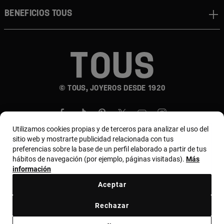
Beneficios TOUS
© TOUS, JOYEROS DESDE 1920
Utilizamos cookies propias y de terceros para analizar el uso del
sitio web y mostrarte publicidad relacionada con tus
preferencias sobre la base de un perfil elaborado a partir de tus
hábitos de navegación (por ejemplo, páginas visitadas).
Más
País y moneda:
Costa Rica / US Dollar
información
Aceptar
Terminos y condiciones
Política de uso y privacidad
Rechazar
Política de Cookies
Aviso legal
Bases de MYTOUS