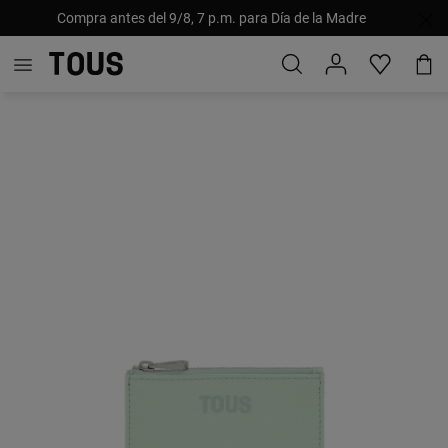
Compra antes del 9/8, 7 p.m. para Día de la Madre