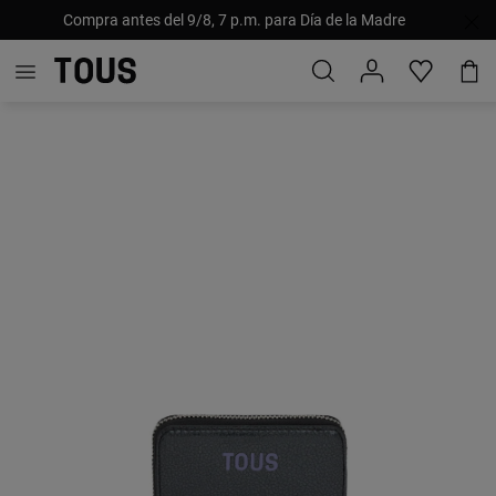
Compra antes del 9/8, 7 p.m. para Día de la Madre