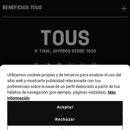
Beneficios TOUS
© TOUS, JOYEROS DESDE 1920
Utilizamos cookies propias y de terceros para analizar el uso del
sitio web y mostrarte publicidad relacionada con tus
preferencias sobre la base de un perfil elaborado a partir de tus
hábitos de navegación (por ejemplo, páginas visitadas).
Más
País y moneda:
Costa Rica / US Dollar
información
Aceptar
Terminos y condiciones
Política de uso y privacidad
Rechazar
Política de Cookies
Aviso legal
Bases de MYTOUS