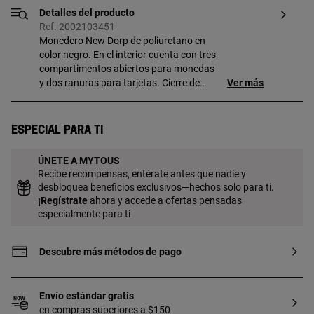
Detalles del producto
Ref. 2002103451
Monedero New Dorp de poliuretano en
color negro. En el interior cuenta con tres
compartimentos abiertos para monedas
y dos ranuras para tarjetas. Cierre de
Ver más
cremallera. Medidas
(alto x ancho x fondo): 11 x 12 x 3,50 cm.
Especial para ti
ÚNETE A MYTOUS
Recibe recompensas, entérate antes que nadie y
desbloquea beneficios exclusivos—hechos solo para ti.
¡
Regístrate
ahora y accede a ofertas pensadas
especialmente para ti
Descubre más métodos de pago
Envío estándar gratis
en compras superiores a $150