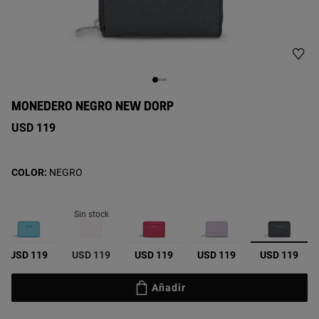
MONEDERO NEGRO NEW DORP
USD 119
COLOR:
NEGRO
Sin stock
selecci
USD 119
USD 119
USD 119
USD 119
USD 119
Añadir